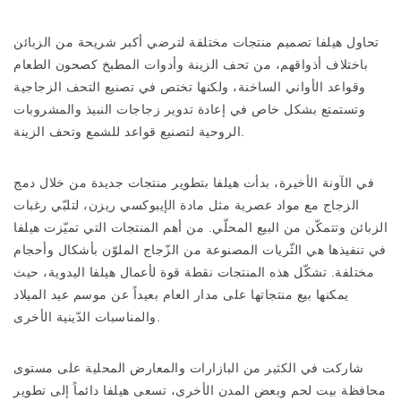
تحاول هيلفا تصميم منتجات مختلفة لترضي أكبر شريحة من الزبائن
باختلاف أذواقهم، من تحف الزينة وأدوات المطبخ كصحون الطعام
وقواعد الأواني الساخنة، ولكنها تختص في تصنيع التحف الزجاجية
وتستمتع بشكل خاص في إعادة تدوير زجاجات النبيذ والمشروبات
الروحية لتصنيع قواعد للشمع وتحف الزينة.
في الآونة الأخيرة، بدأت هيلفا بتطوير منتجات جديدة من خلال دمج
الزجاج مع مواد عصرية مثل مادة الإيبوكسي ريزن، لتلبّي رغبات
الزبائن وتتمكّن من البيع المحلّي. من أهم المنتجات التي تميّزت هيلفا
في تنفيذها هي الثّريات المصنوعة من الزّجاج الملوّن بأشكال وأحجام
مختلفة. تشكّل هذه المنتجات نقطة قوة لأعمال هيلفا اليدوية، حيث
يمكنها بيع منتجاتها على مدار العام بعيداً عن موسم عيد الميلاد
والمناسبات الدّينية الأخرى.
شاركت في الكثير من البازارات والمعارض المحلية على مستوى
محافظة بيت لحم وبعض المدن الأخرى، تسعى هيلفا دائماً إلى تطوير