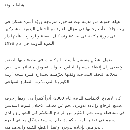
هيلفا حنونة
هيلفا حنونة من مدينة بيت ساحور، متزوجة وربّة أسرة تسكن في
بيت جالا. بدأت رحلتها في مجال الحرف والأشغال اليدوية بمشاركتها
في دورة مكثفة في صياغة وتشكيل الفضة والزجاج، نظّمتها دار
الندوة الدولية في عام 1998.
تعمل بشكلٍ مستقل بأبسط الإمكانيات في مطبخ بيتها الصغير
وتسعى إلى إنشاء مشغلها الخاص. حاولت تسويق منتجاتها في بعض
محلات التحف السياحية ولكنها تعرّضت لخسارة كبيرة نتيجة أزمة
الكورونا التي دمّرت القطاع السياحي.
كان لاندلاع الانتفاضة الثانية عام 2000، أثراً كبيراً في ازدهار حرفة
تصنيع الزجاج وإعادة تدويره. نجم عن قصف الاحتلال لبيوت المدنيين
في محافظة بيت لحم، الكثير من الزجاج المكسّر في الشوارع والذي
ساهم في توفير الزجاج كمادة خام أساسية بشكلٍ مجاني ليقوم
الحرفيين بإعادة تدويره وعمل القطع الفنية والتحف منه.