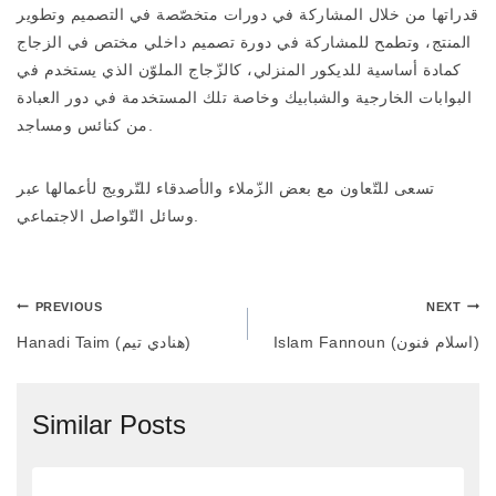
قدراتها من خلال المشاركة في دورات متخصّصة في التصميم وتطوير
المنتج، وتطمح للمشاركة في دورة تصميم داخلي مختص في الزجاج
كمادة أساسية للديكور المنزلي، كالزّجاج الملوّن الذي يستخدم في
البوابات الخارجية والشبابيك وخاصة تلك المستخدمة في دور العبادة
من كنائس ومساجد.
تسعى للتّعاون مع بعض الزّملاء والأصدقاء للتّرويج لأعمالها عبر
وسائل التّواصل الاجتماعي.
PREVIOUS
NEXT
Islam Fannoun (اسلام فنون)
Hanadi Taim (هنادي تيم)
Similar Posts