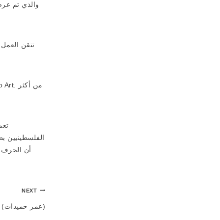
تتقن العمل 
تعم
الفلسطينيين بط
أن الحرف ا
NEXT
Omar Hmeidat (عمر حميدات)