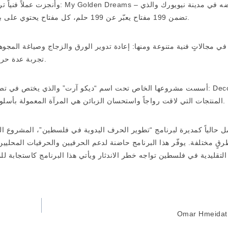
تضمن 199 مفتاح يعبّر عن 199 حلم، كل مفتاح يحتوي على بطاقة تعريفية لحلم معين وتم وضعهم جميعاً على وسادة للنوم.
في مجالاتٍ فنية متنوعة ومنها: إعادة تدوير الورق والزجاج وصياغة المجو
تجربة عدة حرف يدوية اكتشفت شغفها الأكبر في مجال الزجاج الفسيفسائي.
أسست مشروعها الخاص تحت اسم “ديكو آرت” والذي يختص: Deco Art. من أكثر
المنتجات التي لاقت رواجاً واستحسان الزبائن هي المرآة المعمولة بأسلوب الزجاج الفسيفسائي وخاصة أنها تأتي بتصميم وألوان مميزة.
ل حالياً كمديرة لبرنامج “تطوير الحرف اليدوية في فلسطين”، المشروع ا
رقٍ مختلفة. يوفّر هذا البرنامج حاضنة لدعم الحرفيين والحرفيات المحلي
لتقليدية في فلسطين تواجه خطر الاندثار ويأتي هذا البرنامج كاستجابة