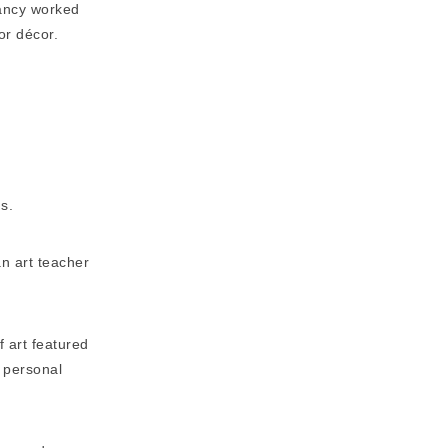
Nancy worked
ior décor.
s.
n art teacher
f art featured
 personal