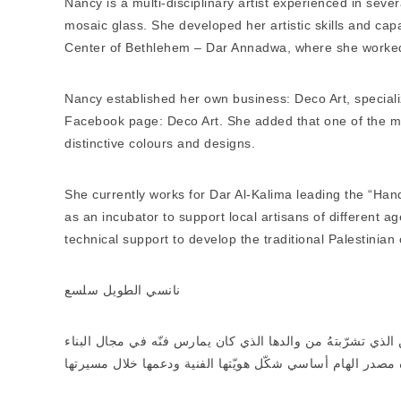
Nancy is a multi-disciplinary artist experienced in sever
mosaic glass. She developed her artistic skills and capa
Center of Bethlehem – Dar Annadwa, where she worked
Nancy established her own business: Deco Art, special
Facebook page: Deco Art. She added that one of the mo
distinctive colours and designs.
She currently works for Dar Al-Kalima leading the “Han
as an incubator to support local artisans of different ag
technical support to develop the traditional Palestinian 
نانسي الطويل سلسع
ذي تشرّبتهُ من والدها الذي كان يمارس فنّه في مجال البناء