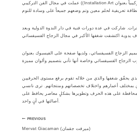
عملت في مجال الفن التركيبي ((Installation Art وأنجزت عملاً فنياً تركيبياً بعنوان: My Golden Dreams – والذي تم عرضه في مدينة نيويورك والذي
هرات. شاركت في عدة دورات فنية في دار الندوة الدولية وبعد
 في تصميم الزجاج الفسيفسائي، ولديها صفحة على الفيسبوك بعنوان
لذي يحقّق شغفها والذي من خلاله تقوم برفع مستوى الحرفيين
ين بمختلف أعمارهم واختلاف تخصصاتهم ومنتجاتهم. ترى نانسي
 للمحافظة على هذه الحرف وتطويرها بشكلٍ معاصر يحافظ على
أصالتها في أنٍ واحد.
PREVIOUS
Mervat Giacaman (ميرفت جقمان)