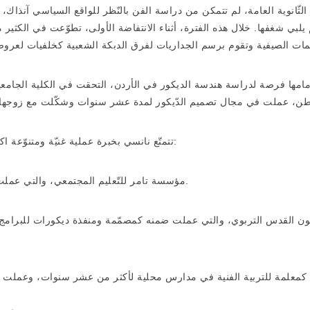
 الثّانوية العامة، لم تتمكن من دراسة الفن بالنّظر للواقع السياسي آنذ
يلبي شغفها. خلال هذه الفترة، أثناء الانتفاضة الأولى، تطوّعت في الكث
مامها فرصة لدراسة هندسة الديكور في الأردن، التحقت في الكلية الجام
تتمتّع نانسي بخبرة عملية غنيّة ومتنوّعة اكتسبتها بشكل تراكمي من خلال العمل مع عدّة مؤسسات ومنها:
مؤسسة تامر للتّعليم المجتمعي، والتي عملت ضمنها في مجال رسومات القصص المصوّرة الموجّهة للطفل.
ون القدس التربوي، والتي عملت ضمنه كمصمّمة ومنفذة ديكورات للبرامج 