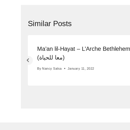
Similar Posts
Ma’an lil-Hayat – L’Arche Bethlehe
(معا للحياة)
By
Nancy Salsa
January 11, 2022