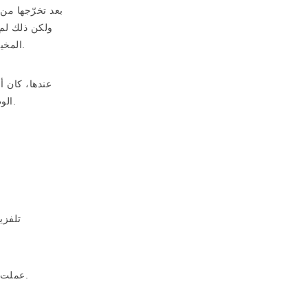
بعد تخرّجها من
ولكن ذلك لم 
المخيمات الصيفية وتقوم برسم الجداريات لفرق الدبكة الشعبية كخلفيات لعروضهم الراقصة، وبدأ يلمع اسمها في بيت ساحور كفنانة تشكيلية.
عندها، كان أ
الوطن، عملت في مجال تصميم الدّيكور لمدة عشر سنوات وشكّلت مع زوجها الذي يعمل في النّجارة ثنائياً مختصاً في تصميم وتنفيذ الديكور.
تلفزي
عملت كمعلمة للتربية الفنية في مدارس محلية لأكثر من عشر سنوات، وعملت في كلية دار الكلمة كمحاضر لمساقات التصميم وتطوير المنتج.