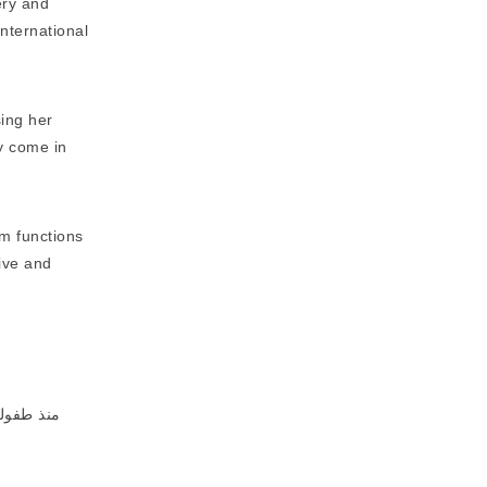
ery and
International
ing her
y come in
am functions
tive and
منذ طفولت